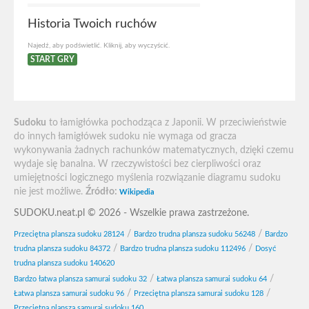
Historia Twoich ruchów
Najedź, aby podświetlić. Kliknij, aby wyczyścić.
START GRY
Sudoku
to łamigłówka pochodząca z Japonii. W przeciwieństwie
do innych łamigłówek sudoku nie wymaga od gracza
wykonywania żadnych rachunków matematycznych, dzięki czemu
wydaje się banalna. W rzeczywistości bez cierpliwości oraz
umiejętności logicznego myślenia rozwiązanie diagramu sudoku
nie jest możliwe.
Źródło:
Wikipedia
SUDOKU.neat.pl © 2026 - Wszelkie prawa zastrzeżone.
/
/
Przeciętna plansza sudoku 28124
Bardzo trudna plansza sudoku 56248
Bardzo
/
/
trudna plansza sudoku 84372
Bardzo trudna plansza sudoku 112496
Dosyć
trudna plansza sudoku 140620
/
/
Bardzo łatwa plansza samurai sudoku 32
Łatwa plansza samurai sudoku 64
/
/
Łatwa plansza samurai sudoku 96
Przeciętna plansza samurai sudoku 128
Przeciętna plansza samurai sudoku 160