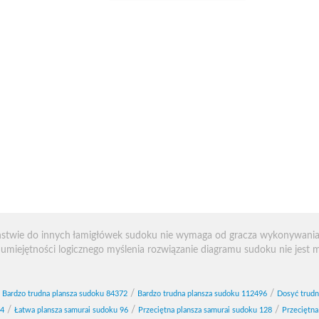
eństwie do innych łamigłówek sudoku nie wymaga od gracza wykonywani
z umiejętności logicznego myślenia rozwiązanie diagramu sudoku nie jest 
/
/
/
Bardzo trudna plansza sudoku 84372
Bardzo trudna plansza sudoku 112496
Dosyć trudn
/
/
/
64
Łatwa plansza samurai sudoku 96
Przeciętna plansza samurai sudoku 128
Przeciętna