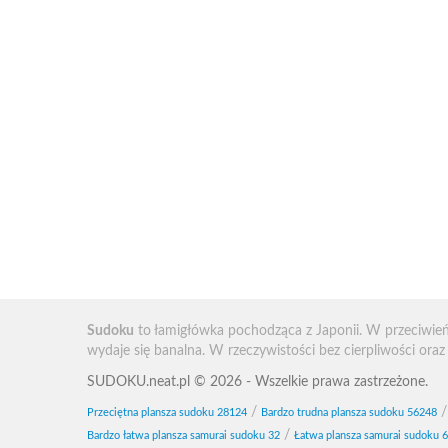
Sudoku
to łamigłówka pochodząca z Japonii. W przeciwi
wydaje się banalna. W rzeczywistości bez cierpliwości ora
SUDOKU.neat.pl © 2026 - Wszelkie prawa zastrzeżone.
/
Przeciętna plansza sudoku 28124
Bardzo trudna plansza sudoku 56248
/
Bardzo łatwa plansza samurai sudoku 32
Łatwa plansza samurai sudoku 