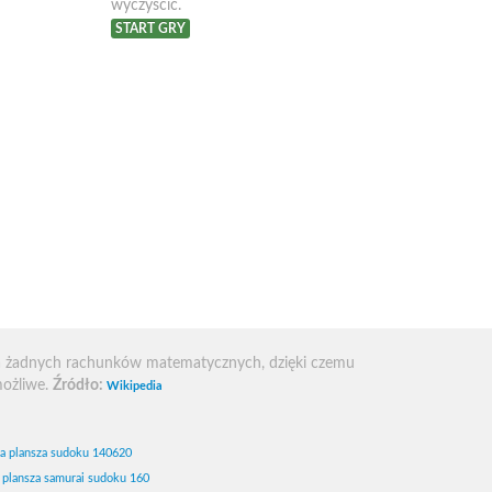
wyczyścić.
START GRY
a żadnych rachunków matematycznych, dzięki czemu
możliwe.
Źródło:
Wikipedia
a plansza sudoku 140620
 plansza samurai sudoku 160