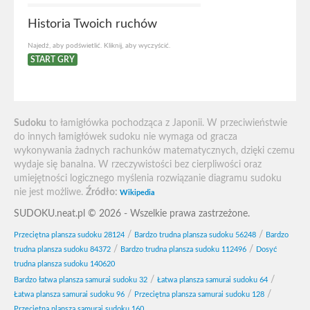
Historia Twoich ruchów
Najedź, aby podświetlić. Kliknij, aby wyczyścić.
START GRY
Sudoku
to łamigłówka pochodząca z Japonii. W przeciwieństwie
do innych łamigłówek sudoku nie wymaga od gracza
wykonywania żadnych rachunków matematycznych, dzięki czemu
wydaje się banalna. W rzeczywistości bez cierpliwości oraz
umiejętności logicznego myślenia rozwiązanie diagramu sudoku
nie jest możliwe.
Źródło:
Wikipedia
SUDOKU.neat.pl © 2026 - Wszelkie prawa zastrzeżone.
/
/
Przeciętna plansza sudoku 28124
Bardzo trudna plansza sudoku 56248
Bardzo
/
/
trudna plansza sudoku 84372
Bardzo trudna plansza sudoku 112496
Dosyć
trudna plansza sudoku 140620
/
/
Bardzo łatwa plansza samurai sudoku 32
Łatwa plansza samurai sudoku 64
/
/
Łatwa plansza samurai sudoku 96
Przeciętna plansza samurai sudoku 128
Przeciętna plansza samurai sudoku 160